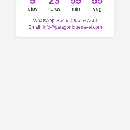
9
23
59
55
días
horas
min
seg
WhatsApp: +54 9 2966 647233
Email: info@patagoniquetravel.com