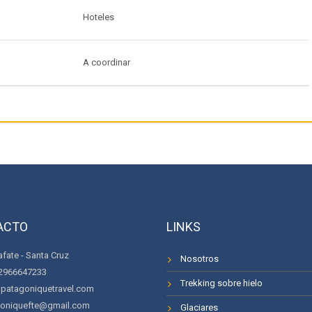
Hoteles
A coordinar
ACTO
LINKS
afate - Santa Cruz
Nosotros
2966647233
Trekking sobre hielo
patagoniquetravel.com
oniquefte@gmail.com
Glaciares