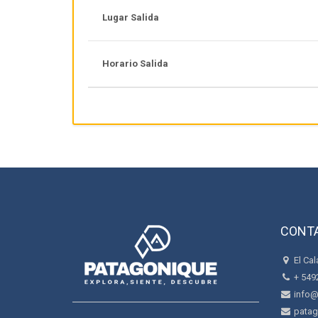
Lugar Salida
Horario Salida
CONT
El Cal
+ 549
info@
patag